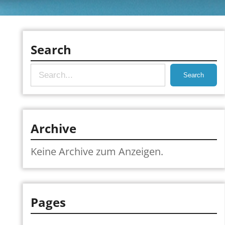
Search
S
Search
e
a
r
Archive
c
Keine Archive zum Anzeigen.
h
Pages